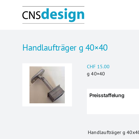
Skip
to
content
Handlaufträger g 40×40
CHF
15.00
g 40×40
Preisstaffelung
Handlaufträger g 40x4