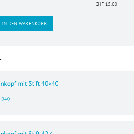
CHF
15.00
IN DEN WARENKORB
r
f
enkopf mit Stift 40×40
.040
nkopf mit Stift 42.4