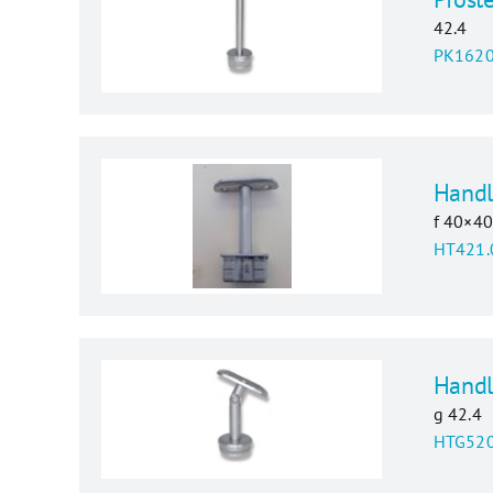
42.4
PK1620
Handl
f 40×4
HT421.
Handl
g 42.4
HTG520