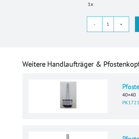
1x
Handlaufträge
g
40x40
Menge
Weitere Handlaufträger & Pfostenkop
Pfost
40×40
PK1721
Pfoste