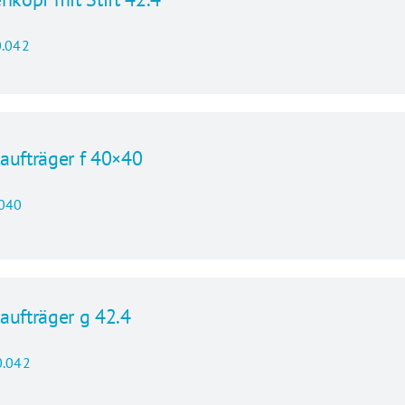
.042
aufträger f 40×40
0
040
aufträger g 42.4
.042