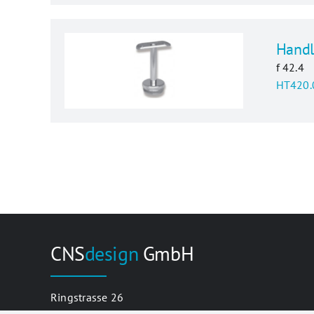
Handl
f 42.4
HT420.
CNS
design
GmbH
Ringstrasse 26