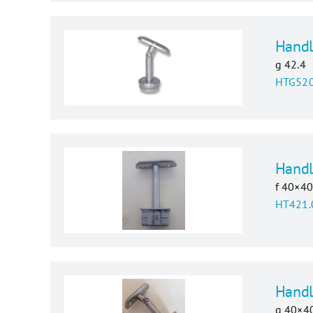
Handl
g 42.4
HTG520
Handl
f 40×4
HT421.
Handl
g 40×4