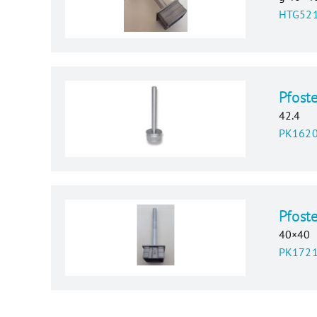
HTG521
Pfoste
42.4
PK1620
Pfost
40×40
PK1721